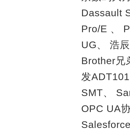
Dassault
Pro/E 、
UG、
浩辰
Brother
发ADT10
SMT、
S
OPC U
Salesfor