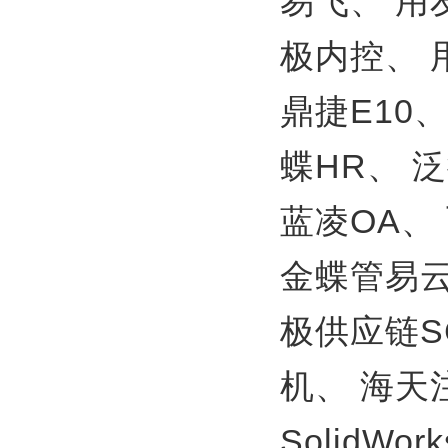
易飞、
用
极内控、
鼎捷E10
蝶HR、
泛
蓝凌OA、
金蝶管易
极供应链S
机、
海天
SolidWor