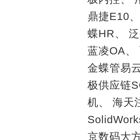
鼎捷E10
蝶HR、
泛
蓝凌OA、
金蝶管易
极供应链S
机、
海天
SolidWor
京数码大方