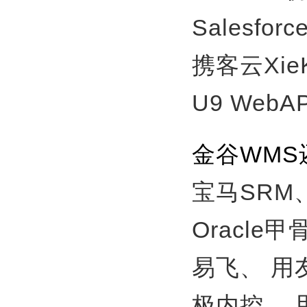
Salesfor
携客云Xie
U9 WebA
金谷WM
宝马SRM
Oracle
易飞、
用
极内控、