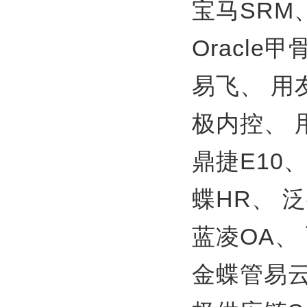
宝马SRM
Oracle
易飞、
用
极内控、
鼎捷E10
蝶HR、
泛
蓝凌OA、
金蝶管易