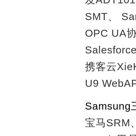
SMT、
S
OPC U
Salesfor
携客云Xie
U9 WebA
Samsu
宝马SRM