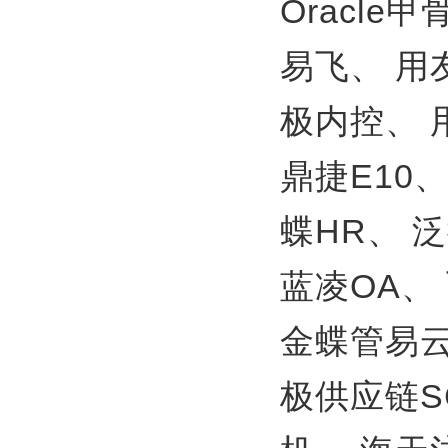
Oracle
易飞、
用
极内控、
鼎捷E10
蝶HR、
泛
蓝凌OA、
金蝶管易
极供应链S