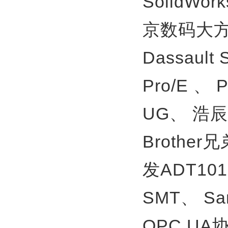
SolidWor
京数码大方
Dassault
Pro/E 、
UG、
浩辰
Brother
发ADT10
SMT、
S
OPC U