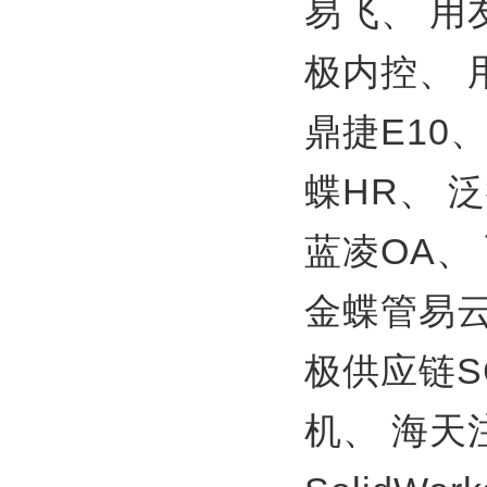
易飞、
用
极内控、
鼎捷E10
蝶HR、
泛
蓝凌OA、
金蝶管易
极供应链S
机、
海天