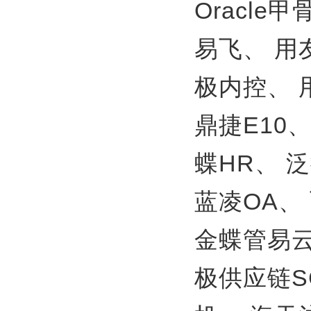
Oracle
易飞、
用
极内控、
鼎捷E10
蝶HR、
泛
蓝凌OA、
金蝶管易
极供应链S