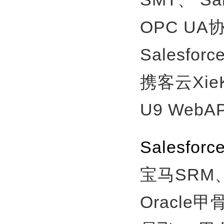
OPC U
Salesfor
携客云Xie
U9 WebA
Salesf
宝马SRM
Oracle