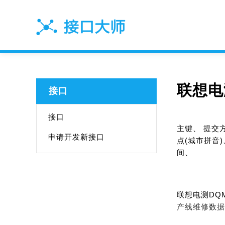
联想电
接口
接口
主键、 提交
申请开发新接口
点(城市拼音
间、
联想电测DQ
产线维修数据