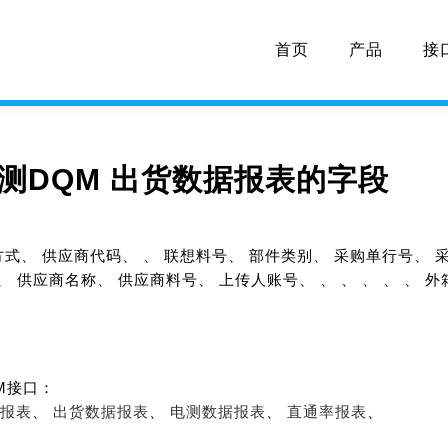
首页
产品
接
测DQM 出货数据报表的字段
方式、 供应商代码、 、 联想料号、 部件类别、 采购单行号、 
)、 供应商名称、 供应商料号、 上传人账号、 、 、 、 、 、
M接口：
报表
、
出货数据报表
、
电测数据报表
、
直通率报表
、