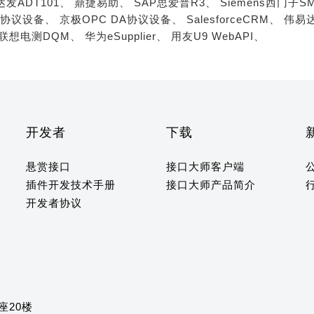
达发ADT101、
鼎捷易助、
SAP思爱普R3、
Siemens西门子S
A协议设备、
京极OPC DA协议设备、
SalesforceCRM、
伟易达
联想电测DQM、
华为eSupplier、
用友U9 WebAPI、
开发者
下载
悬赏接口
接口大师客户端
插件开发技术手册
接口大师产品简介
开发者协议
座20楼