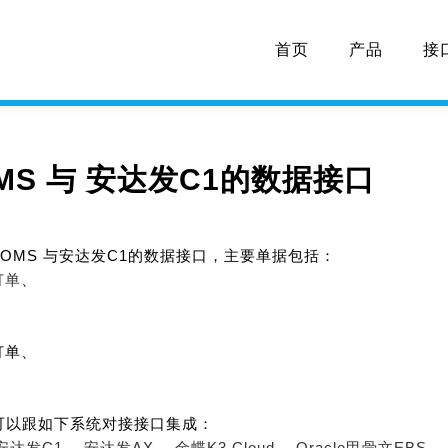
首页
产品
接
MS 与 安达发C1的数据接口
OMS 与安达发C1的数据接口，主要单据包括：
订单
、
订单、
可以跟如下系统对接接口集成：
安达发C1、
安达发AX、
金蝶K3 Cloud、
Oracle甲骨文EBS、