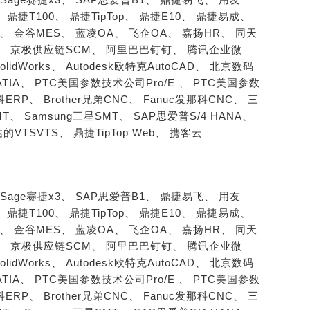
、
鼎捷T100、
鼎捷TipTop、
鼎捷E10、
鼎捷易成、
S、
金谷MES、
蓝凌OA、
飞企OA、
嘉扬HR、
同天
、
京极供应链SCM、
阿里巴巴钉钉、
腾讯企业微
SolidWorks、
Autodesk欧特克AutoCAD、
北京数码
ATIA、
PTC美国参数技术公司Pro/E 、
PTC美国参数
柏科ERP、
Brother兄弟CNC、
Fanuc发那科CNC、
三
MT、
Samsung三星SMT、
SAP思爱普S/4 HANA、
的VTSVTS、
鼎捷TipTop Web、
携客云
Sage赛捷x3、
SAP思爱普B1、
鼎捷易飞、
用友
、
鼎捷T100、
鼎捷TipTop、
鼎捷E10、
鼎捷易成、
S、
金谷MES、
蓝凌OA、
飞企OA、
嘉扬HR、
同天
、
京极供应链SCM、
阿里巴巴钉钉、
腾讯企业微
SolidWorks、
Autodesk欧特克AutoCAD、
北京数码
ATIA、
PTC美国参数技术公司Pro/E 、
PTC美国参数
柏科ERP、
Brother兄弟CNC、
Fanuc发那科CNC、
三