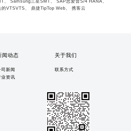
MT、
Samsung三星SMT、
SAP思爱普S/4 HANA、
的VTSVTS、
鼎捷TipTop Web、
携客云
新闻动态
关于我们
公司新闻
联系方式
行业资讯