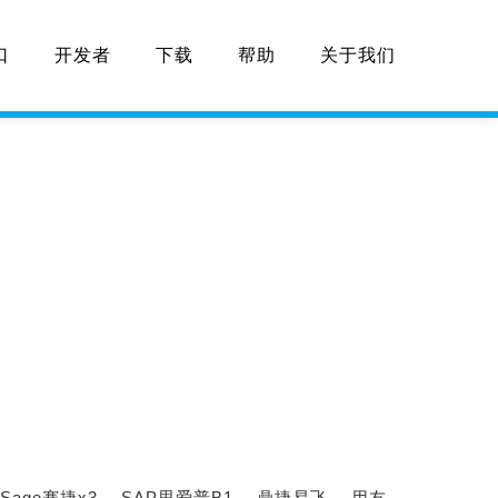
口
开发者
下载
帮助
关于我们
Sage赛捷x3、
SAP思爱普B1、
鼎捷易飞、
用友