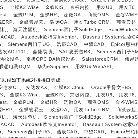
S、
金蝶K3 Wise、
金蝶KIS、
京极内控、
用友U9、
用友T6
est、
金蝶PLM、
金蝶HR、
泛微OA、
商派OMS、
金谷WM
源ERP、
金蝶管易云、
致远OA、
用友Turbo CRM、
商派云起
塑机、
海天注塑机、
Siemens西门子SolidEdge、
SolidWorks
ACAD、
Autodesk欧特克Inventor、
Dassault System达索C
o、
Siemens西门子UG、
浩辰CAD、
中望CAD、
Epicor恩
达发ADT101、
鼎捷易助、
SAP思爱普R3、
Siemens西门子S
A协议设备、
京极OPC DA协议设备、
SalesforceCRM、
伟易达
联想电测DQM、
华为eSupplier、
用友U9 WebAPI、
可以跟如下系统对接接口集成：
安达发C1、
安达发AX、
金蝶K3 Cloud、
Oracle甲骨文EBS、
S、
金蝶K3 Wise、
金蝶KIS、
京极内控、
用友U9、
用友T6
est、
金蝶PLM、
金蝶HR、
泛微OA、
商派OMS、
金谷WM
源ERP、
金蝶管易云、
致远OA、
用友Turbo CRM、
商派云起
塑机、
海天注塑机、
Siemens西门子SolidEdge、
SolidWorks
ACAD、
Autodesk欧特克Inventor、
Dassault System达索C
o、
Siemens西门子UG、
浩辰CAD、
中望CAD、
Epicor恩