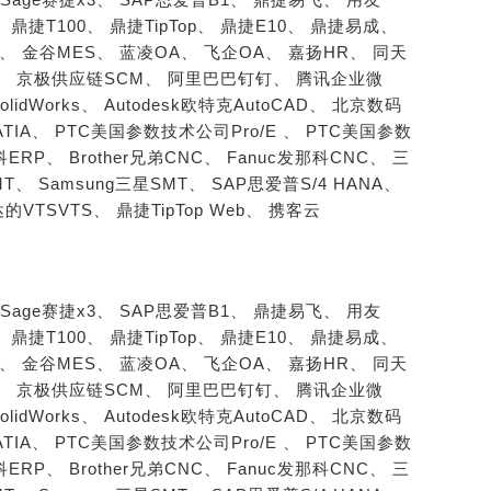
、
鼎捷T100、
鼎捷TipTop、
鼎捷E10、
鼎捷易成、
S、
金谷MES、
蓝凌OA、
飞企OA、
嘉扬HR、
同天
、
京极供应链SCM、
阿里巴巴钉钉、
腾讯企业微
SolidWorks、
Autodesk欧特克AutoCAD、
北京数码
ATIA、
PTC美国参数技术公司Pro/E 、
PTC美国参数
柏科ERP、
Brother兄弟CNC、
Fanuc发那科CNC、
三
MT、
Samsung三星SMT、
SAP思爱普S/4 HANA、
的VTSVTS、
鼎捷TipTop Web、
携客云
Sage赛捷x3、
SAP思爱普B1、
鼎捷易飞、
用友
、
鼎捷T100、
鼎捷TipTop、
鼎捷E10、
鼎捷易成、
S、
金谷MES、
蓝凌OA、
飞企OA、
嘉扬HR、
同天
、
京极供应链SCM、
阿里巴巴钉钉、
腾讯企业微
SolidWorks、
Autodesk欧特克AutoCAD、
北京数码
ATIA、
PTC美国参数技术公司Pro/E 、
PTC美国参数
柏科ERP、
Brother兄弟CNC、
Fanuc发那科CNC、
三