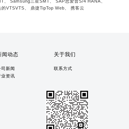
MT、
Samsung三星SMT、
SAP思爱普S/4 HANA、
的VTSVTS、
鼎捷TipTop Web、
携客云
新闻动态
关于我们
公司新闻
联系方式
行业资讯