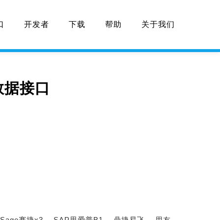
口
开发者
下载
帮助
关于我们
数据接口
Sage赛捷x3、
SAP思爱普B1、
鼎捷易飞、
用友