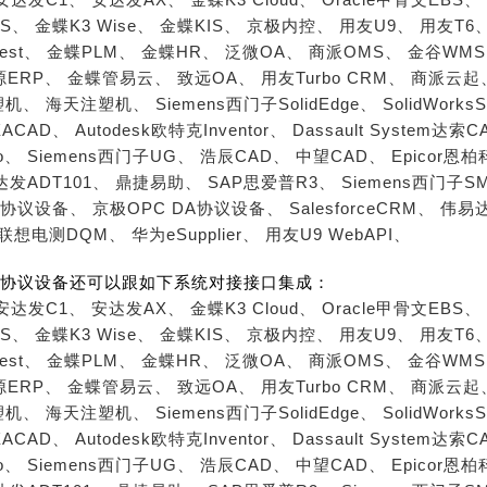
S、
金蝶K3 Wise、
金蝶KIS、
京极内控、
用友U9、
用友T6
est、
金蝶PLM、
金蝶HR、
泛微OA、
商派OMS、
金谷WM
源ERP、
金蝶管易云、
致远OA、
用友Turbo CRM、
商派云起
塑机、
海天注塑机、
Siemens西门子SolidEdge、
SolidWorks
ACAD、
Autodesk欧特克Inventor、
Dassault System达索C
o、
Siemens西门子UG、
浩辰CAD、
中望CAD、
Epicor恩
达发ADT101、
鼎捷易助、
SAP思爱普R3、
Siemens西门子S
A协议设备、
京极OPC DA协议设备、
SalesforceCRM、
伟易达
联想电测DQM、
华为eSupplier、
用友U9 WebAPI、
UA协议设备还可以跟如下系统对接接口集成：
安达发C1、
安达发AX、
金蝶K3 Cloud、
Oracle甲骨文EBS、
S、
金蝶K3 Wise、
金蝶KIS、
京极内控、
用友U9、
用友T6
est、
金蝶PLM、
金蝶HR、
泛微OA、
商派OMS、
金谷WM
源ERP、
金蝶管易云、
致远OA、
用友Turbo CRM、
商派云起
塑机、
海天注塑机、
Siemens西门子SolidEdge、
SolidWorks
ACAD、
Autodesk欧特克Inventor、
Dassault System达索C
o、
Siemens西门子UG、
浩辰CAD、
中望CAD、
Epicor恩