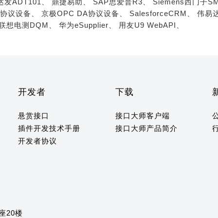
达发ADT101、
鼎捷易助、
SAP思爱普R3、
Siemens西门子S
A协议设备、
京极OPC DA协议设备、
SalesforceCRM、
伟易达
联想电测DQM、
华为eSupplier、
用友U9 WebAPI、
开发者
下载
悬赏接口
接口大师客户端
插件开发技术手册
接口大师产品简介
开发者协议
座20楼