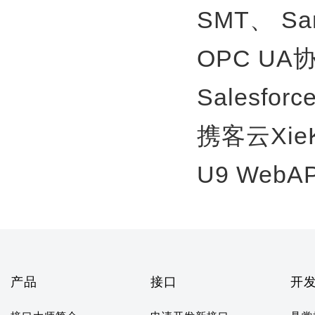
SMT、
S
OPC U
Salesfor
携客云Xie
U9 WebA
产品
接口
开