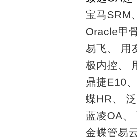
宝马SRM
Oracle
易飞、
用
极内控、
鼎捷E10
蝶HR、
泛
蓝凌OA、
金蝶管易