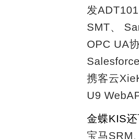
发ADT10
SMT、
S
OPC U
Salesfor
携客云Xie
U9 WebA
金蝶KIS
宝马SRM