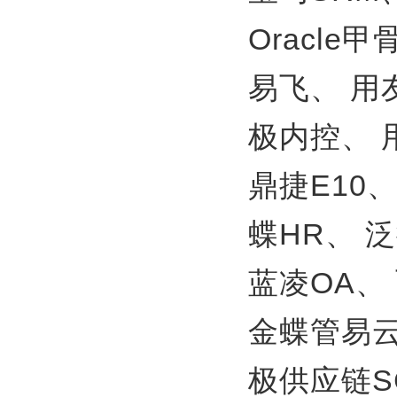
Oracle
易飞、
用
极内控、
鼎捷E10
蝶HR、
泛
蓝凌OA、
金蝶管易
极供应链S