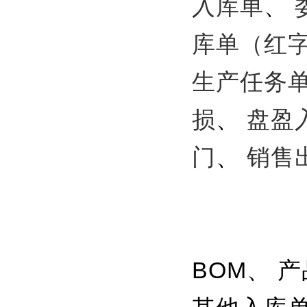
入库单
、
库单（红
生产任务
损
、
盘盈
门
、
销售
BOM、 