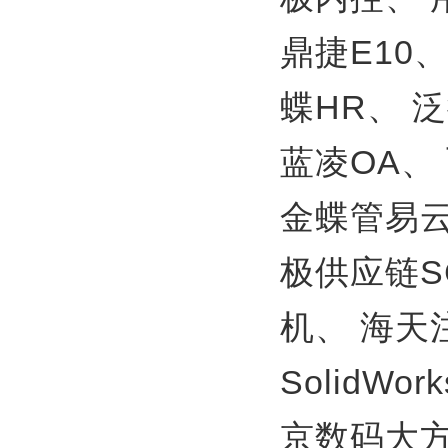
鼎捷E10
蝶HR、
泛
蓝凌OA、
金蝶管易
极供应链S
机、
海天
SolidWor
京数码大方