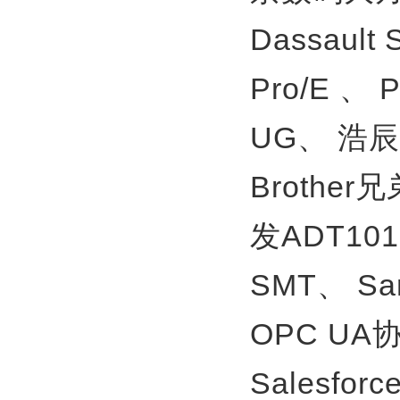
Dassault
Pro/E 、
UG、
浩辰
Brother
发ADT10
SMT、
S
OPC U
Salesfor