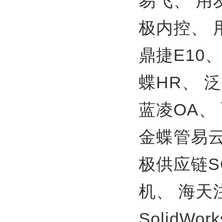
易飞、
用
极内控、
鼎捷E10
蝶HR、
泛
蓝凌OA、
金蝶管易
极供应链S
机、
海天
SolidWor