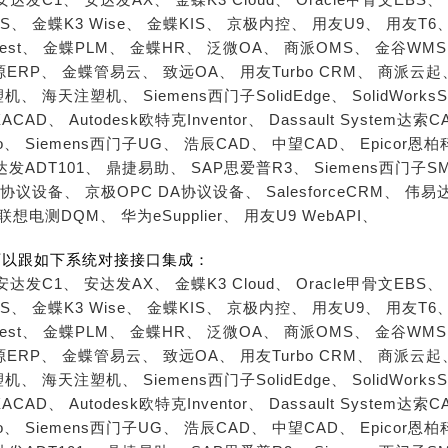
S、
金蝶K3 Wise、
金蝶KIS、
京极内控、
用友U9、
用友T6
est、
金蝶PLM、
金蝶HR、
泛微OA、
商派OMS、
金谷WM
源ERP、
金蝶管易云、
致远OA、
用友Turbo CRM、
商派云起
塑机、
海天注塑机、
Siemens西门子SolidEdge、
SolidWorks
ACAD、
Autodesk欧特克Inventor、
Dassault System达索C
o、
Siemens西门子UG、
浩辰CAD、
中望CAD、
Epicor恩
达发ADT101、
鼎捷易助、
SAP思爱普R3、
Siemens西门子S
A协议设备、
京极OPC DA协议设备、
SalesforceCRM、
伟易达
联想电测DQM、
华为eSupplier、
用友U9 WebAPI、
可以跟如下系统对接接口集成：
安达发C1、
安达发AX、
金蝶K3 Cloud、
Oracle甲骨文EBS、
S、
金蝶K3 Wise、
金蝶KIS、
京极内控、
用友U9、
用友T6
est、
金蝶PLM、
金蝶HR、
泛微OA、
商派OMS、
金谷WM
源ERP、
金蝶管易云、
致远OA、
用友Turbo CRM、
商派云起
塑机、
海天注塑机、
Siemens西门子SolidEdge、
SolidWorks
ACAD、
Autodesk欧特克Inventor、
Dassault System达索C
o、
Siemens西门子UG、
浩辰CAD、
中望CAD、
Epicor恩