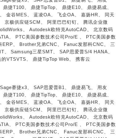
、
鼎捷T100、
鼎捷TipTop、
鼎捷E10、
鼎捷易成、
S、
金谷MES、
蓝凌OA、
飞企OA、
嘉扬HR、
同天
、
京极供应链SCM、
阿里巴巴钉钉、
腾讯企业微
SolidWorks、
Autodesk欧特克AutoCAD、
北京数码
ATIA、
PTC美国参数技术公司Pro/E 、
PTC美国参数
柏科ERP、
Brother兄弟CNC、
Fanuc发那科CNC、
三
MT、
Samsung三星SMT、
SAP思爱普S/4 HANA、
的VTSVTS、
鼎捷TipTop Web、
携客云
Sage赛捷x3、
SAP思爱普B1、
鼎捷易飞、
用友
、
鼎捷T100、
鼎捷TipTop、
鼎捷E10、
鼎捷易成、
S、
金谷MES、
蓝凌OA、
飞企OA、
嘉扬HR、
同天
、
京极供应链SCM、
阿里巴巴钉钉、
腾讯企业微
SolidWorks、
Autodesk欧特克AutoCAD、
北京数码
ATIA、
PTC美国参数技术公司Pro/E 、
PTC美国参数
柏科ERP、
Brother兄弟CNC、
Fanuc发那科CNC、
三