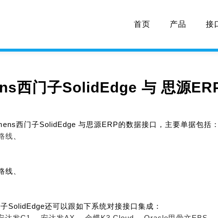
首页
产品
接
ens西门子SolidEdge 与 思源
mens西门子SolidEdge 与思源ERP的数据接口，主要单据包括
路线
、
艺路线、
西门子SolidEdge还可以跟如下系统对接接口集成：
安达发C1、
安达发AX、
金蝶K3 Cloud、
Oracle甲骨文EBS、