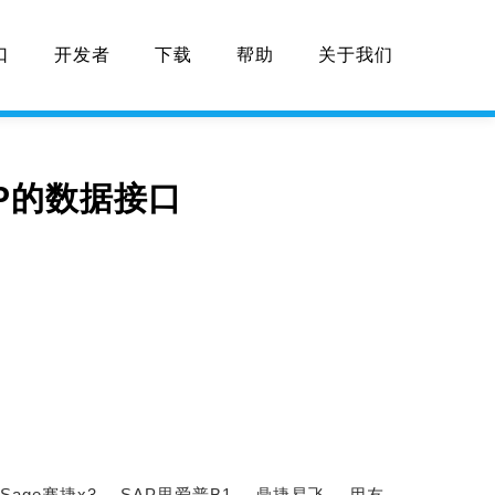
口
开发者
下载
帮助
关于我们
ERP的数据接口
：
Sage赛捷x3、
SAP思爱普B1、
鼎捷易飞、
用友