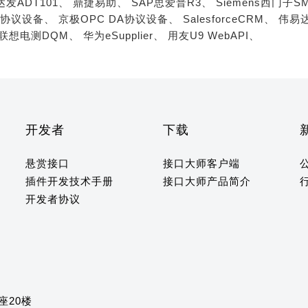
达发ADT101、
鼎捷易助、
SAP思爱普R3、
Siemens西门子S
A协议设备、
京极OPC DA协议设备、
SalesforceCRM、
伟易达
联想电测DQM、
华为eSupplier、
用友U9 WebAPI、
开发者
下载
悬赏接口
接口大师客户端
插件开发技术手册
接口大师产品简介
开发者协议
座20楼