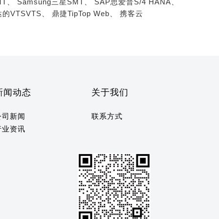
MT、
Samsung三星SMT、
SAP思爱普S/4 HANA、
的VTSVTS、
鼎捷TipTop Web、
携客云
新闻动态
关于我们
公司新闻
联系方式
行业资讯