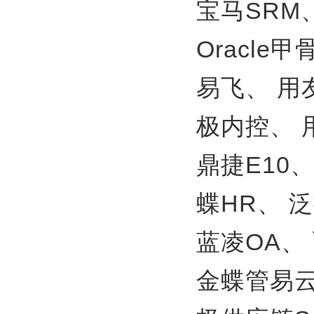
宝马SRM
Oracle
易飞、
用
极内控、
鼎捷E10
蝶HR、
泛
蓝凌OA、
金蝶管易