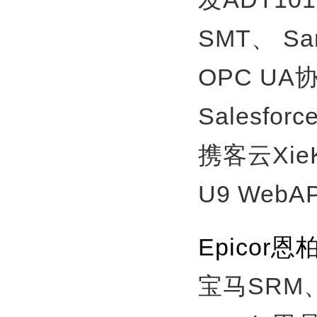
SMT、
S
OPC U
Salesfor
携客云Xie
U9 WebA
Epico
宝马SRM