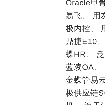
Oracle
易飞、
用
极内控、
鼎捷E10
蝶HR、
泛
蓝凌OA、
金蝶管易
极供应链S