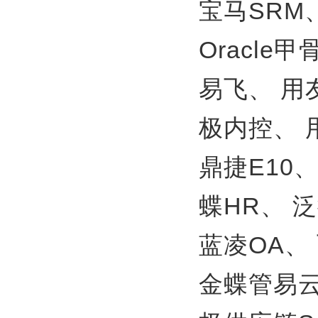
宝马SRM
Oracle
易飞、
用
极内控、
鼎捷E10
蝶HR、
泛
蓝凌OA、
金蝶管易