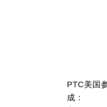
PTC美国
成：