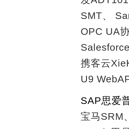
SMT、
S
OPC U
Salesfor
携客云Xie
U9 WebA
SAP思爱
宝马SRM