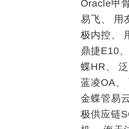
Oracle
易飞、
用
极内控、
鼎捷E10
蝶HR、
泛
蓝凌OA、
金蝶管易
极供应链S