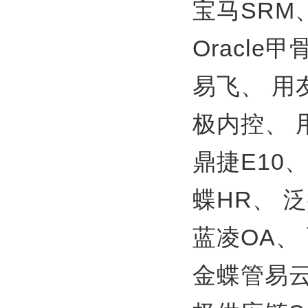
宝马SRM
Oracle
易飞、
用
极内控、
鼎捷E10
蝶HR、
泛
蓝凌OA、
金蝶管易