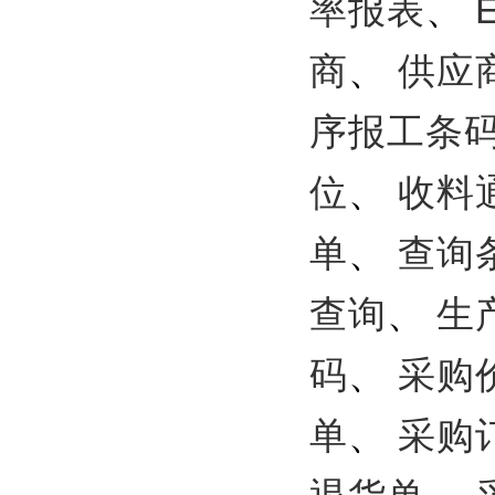
率报表
、
商
、
供应
序报工条
位
、
收料
单
、
查询
查询
、
生
码
、
采购
单
、
采购