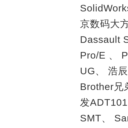
SolidWor
京数码大方
Dassault
Pro/E 、
UG、
浩辰
Brother
发ADT10
SMT、
S