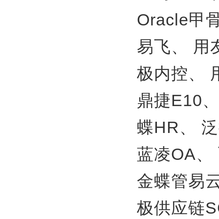
Oracle
易飞、
用
极内控、
鼎捷E10
蝶HR、
泛
蓝凌OA、
金蝶管易
极供应链S