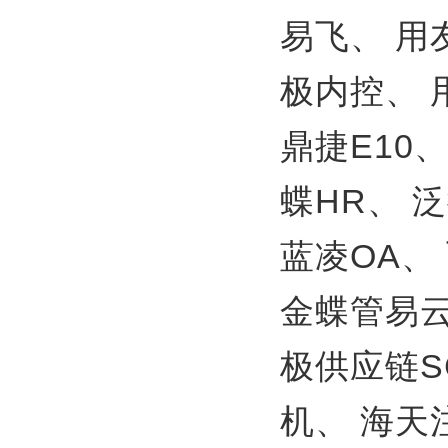
易飞、
用
极内控、
鼎捷E10
蝶HR、
泛
蓝凌OA、
金蝶管易
极供应链S
机、
海天