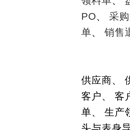
领料单
、
PO
、
采购
单
、
销售
供应商、 
客户、 客
单、 生产
头与表身导