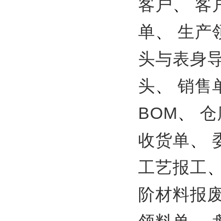
客户
、
客
单
、
生产
头与表身
头
、
销售
BOM
、
仓
收货单
、
工艺报工
阶材料报