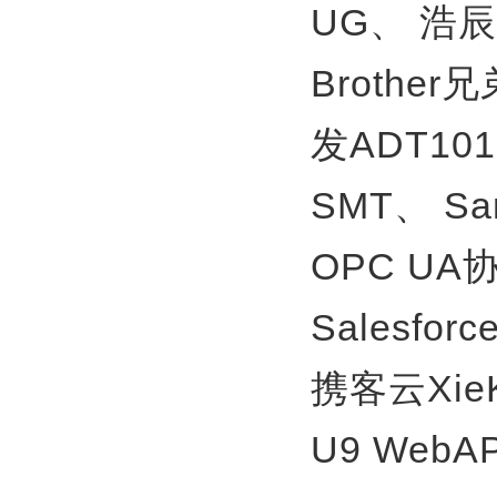
UG、
浩辰
Brother
发ADT10
SMT、
S
OPC U
Salesfor
携客云Xie
U9 WebA