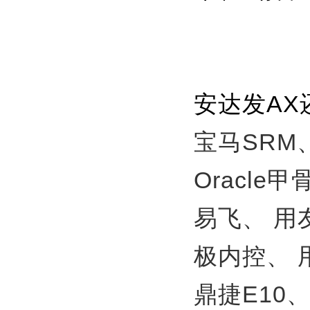
安达发A
宝马SRM
Oracle
易飞、
用
极内控、
鼎捷E10