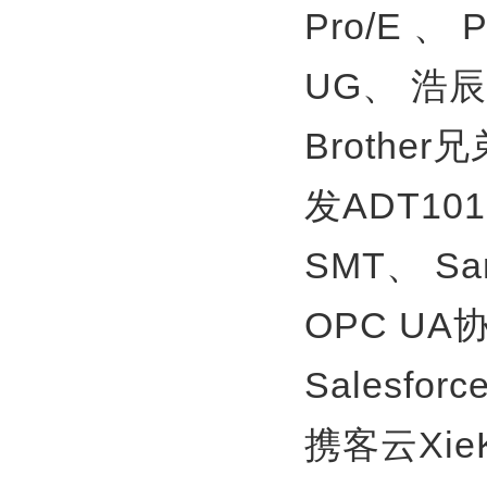
Pro/E 、
UG、
浩辰
Brother
发ADT10
SMT、
S
OPC U
Salesfor
携客云Xie