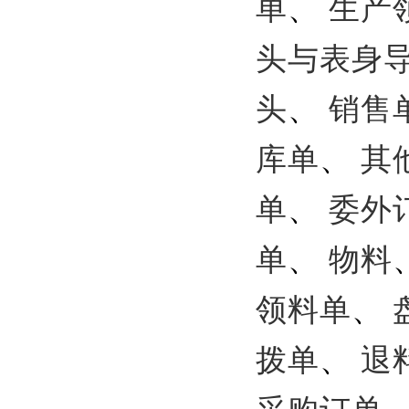
单
、
生产
头与表身
头
、
销售
库单
、
其
单
、
委外
单
、
物料
领料单
、
拨单
、
退