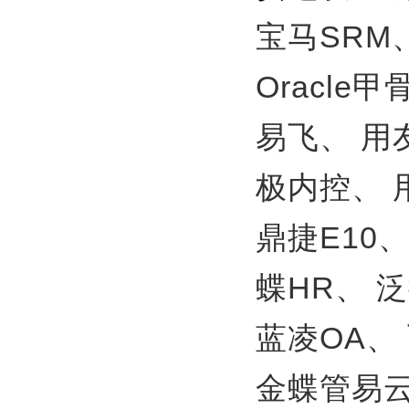
宝马SRM
Oracle
易飞、
用
极内控、
鼎捷E10
蝶HR、
泛
蓝凌OA、
金蝶管易