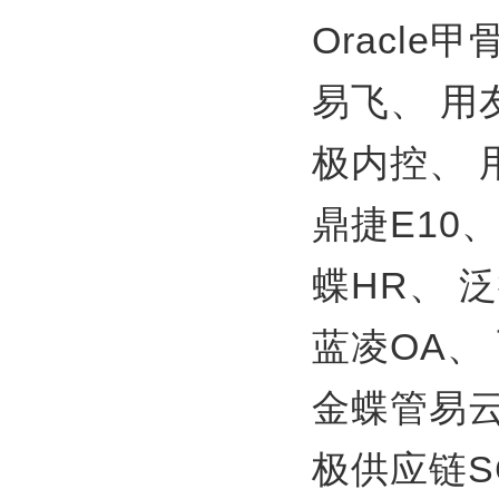
Oracle
易飞、
用
极内控、
鼎捷E10
蝶HR、
泛
蓝凌OA、
金蝶管易
极供应链S