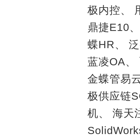
极内控、
鼎捷E10
蝶HR、
泛
蓝凌OA、
金蝶管易
极供应链S
机、
海天
SolidWor