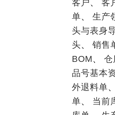
客户
、
客
单
、
生产
头与表身
头
、
销售
BOM
、
仓
品号基本
外退料单
单
、
当前