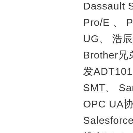
Dassault
Pro/E 、
UG、
浩辰
Brother
发ADT10
SMT、
S
OPC U
Salesfor