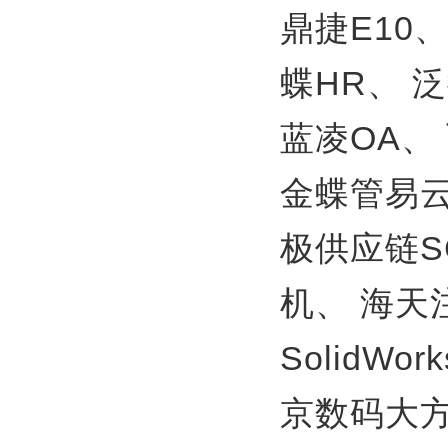
鼎捷E10
蝶HR、
泛
蓝凌OA、
金蝶管易
极供应链S
机、
海天
SolidWor
京数码大方