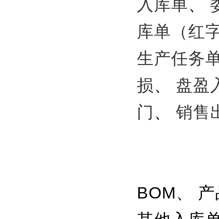
入库单
、
库单（红
生产任务
损
、
盘盈
门
、
销售
BOM、 