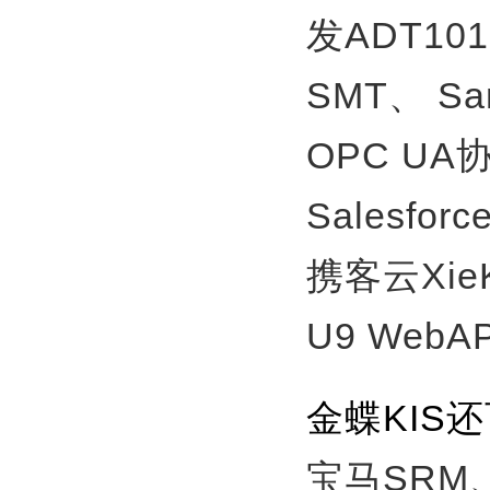
发ADT10
SMT、
S
OPC U
Salesfor
携客云Xie
U9 WebA
金蝶KIS
宝马SRM