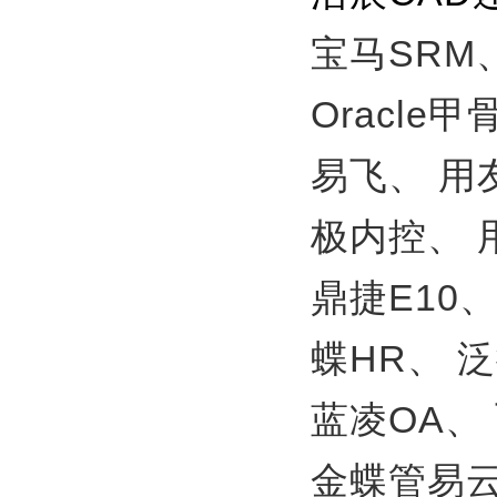
宝马SRM
Oracle
易飞、
用
极内控、
鼎捷E10
蝶HR、
泛
蓝凌OA、
金蝶管易