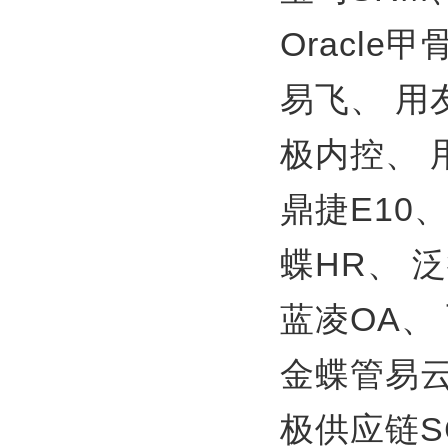
Oracle
易飞、
用
极内控、
鼎捷E10
蝶HR、
泛
蓝凌OA、
金蝶管易
极供应链S