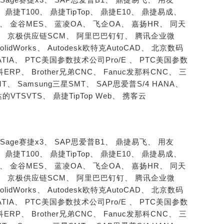
、
鼎捷T100、
鼎捷TipTop、
鼎捷E10、
鼎捷易成、
S、
金谷MES、
蓝凌OA、
飞企OA、
嘉扬HR、
同天
、
京极供应链SCM、
阿里巴巴钉钉、
腾讯企业微
SolidWorks、
Autodesk欧特克AutoCAD、
北京数码
ATIA、
PTC美国参数技术公司Pro/E 、
PTC美国参数
柏科ERP、
Brother兄弟CNC、
Fanuc发那科CNC、
三
MT、
Samsung三星SMT、
SAP思爱普S/4 HANA、
的VTSVTS、
鼎捷TipTop Web、
携客云
Sage赛捷x3、
SAP思爱普B1、
鼎捷易飞、
用友
、
鼎捷T100、
鼎捷TipTop、
鼎捷E10、
鼎捷易成、
S、
金谷MES、
蓝凌OA、
飞企OA、
嘉扬HR、
同天
、
京极供应链SCM、
阿里巴巴钉钉、
腾讯企业微
SolidWorks、
Autodesk欧特克AutoCAD、
北京数码
ATIA、
PTC美国参数技术公司Pro/E 、
PTC美国参数
柏科ERP、
Brother兄弟CNC、
Fanuc发那科CNC、
三