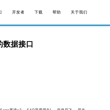
口
开发者
下载
帮助
关于我们
ks的数据接口
Sage赛捷x3、
SAP思爱普B1、
鼎捷易飞、
用友