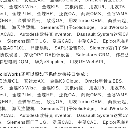
S、
金蝶K3 Wise、
金蝶KIS、
京极内控、
用友U9、
用友T6
est、
金蝶PLM、
金蝶HR、
泛微OA、
商派OMS、
金谷WM
源ERP、
金蝶管易云、
致远OA、
用友Turbo CRM、
商派云起
塑机、
海天注塑机、
Siemens西门子SolidEdge、
SolidWorks
ACAD、
Autodesk欧特克Inventor、
Dassault System达索C
o、
Siemens西门子UG、
浩辰CAD、
中望CAD、
Epicor恩
达发ADT101、
鼎捷易助、
SAP思爱普R3、
Siemens西门子S
A协议设备、
京极OPC DA协议设备、
SalesforceCRM、
伟易达
联想电测DQM、
华为eSupplier、
用友U9 WebAPI、
ksSolidWorks还可以跟如下系统对接接口集成：
安达发C1、
安达发AX、
金蝶K3 Cloud、
Oracle甲骨文EBS、
S、
金蝶K3 Wise、
金蝶KIS、
京极内控、
用友U9、
用友T6
est、
金蝶PLM、
金蝶HR、
泛微OA、
商派OMS、
金谷WM
源ERP、
金蝶管易云、
致远OA、
用友Turbo CRM、
商派云起
塑机、
海天注塑机、
Siemens西门子SolidEdge、
SolidWorks
ACAD、
Autodesk欧特克Inventor、
Dassault System达索C
o、
Siemens西门子UG、
浩辰CAD、
中望CAD、
Epicor恩