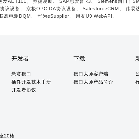
达发ADT101、
鼎捷易助、
SAP思爱普R3、
Siemens西门子S
A协议设备、
京极OPC DA协议设备、
SalesforceCRM、
伟易达
联想电测DQM、
华为eSupplier、
用友U9 WebAPI、
开发者
下载
悬赏接口
接口大师客户端
插件开发技术手册
接口大师产品简介
开发者协议
座20楼