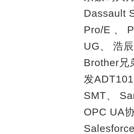
Dassault
Pro/E 、
UG、
浩辰
Brother
发ADT10
SMT、
S
OPC U
Salesfor