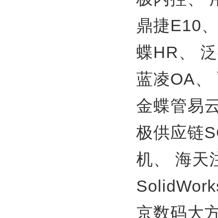
鼎捷E10
蝶HR、
泛
蓝凌OA、
金蝶管易
极供应链S
机、
海天
SolidWor
京数码大方