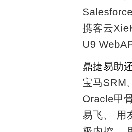
Salesfor
携客云Xie
U9 WebA
鼎捷易助
宝马SRM
Oracle
易飞、
用
极内控、