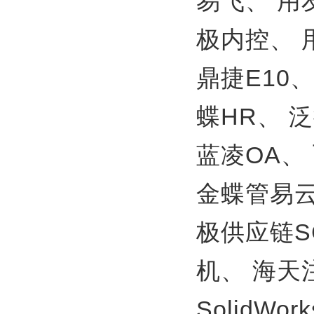
易飞、
用
极内控、
鼎捷E10
蝶HR、
泛
蓝凌OA、
金蝶管易
极供应链S
机、
海天
SolidWor