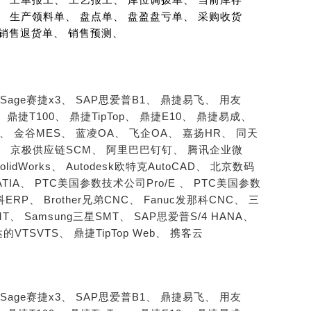
、 生产领料单、 盘点单、 盘盈盘亏单、 采购收货
 销售退货单、 销售预测、
Sage赛捷x3、
SAP思爱普B1、
鼎捷易飞、
用友
、
鼎捷T100、
鼎捷TipTop、
鼎捷E10、
鼎捷易成、
S、
金谷MES、
蓝凌OA、
飞企OA、
嘉扬HR、
同天
、
京极供应链SCM、
阿里巴巴钉钉、
腾讯企业微
SolidWorks、
Autodesk欧特克AutoCAD、
北京数码
ATIA、
PTC美国参数技术公司Pro/E 、
PTC美国参数
柏科ERP、
Brother兄弟CNC、
Fanuc发那科CNC、
三
MT、
Samsung三星SMT、
SAP思爱普S/4 HANA、
的VTSVTS、
鼎捷TipTop Web、
携客云
Sage赛捷x3、
SAP思爱普B1、
鼎捷易飞、
用友