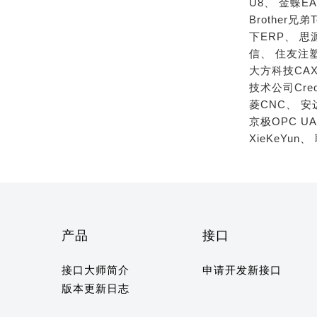
U8、
金蝶EA
Brother兄弟T
下ERP、
思
信、
住友注
大方科技CAX
技术公司Cre
菱CNC、
安
京极OPC U
XieKeYun、
产品
接口
接口大师简介
申请开发新接口
版本更新日志