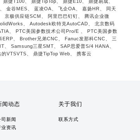
、
鼎捷T100、
鼎捷TipTop、
鼎捷E10、
鼎捷易成、
S、
金谷MES、
蓝凌OA、
飞企OA、
嘉扬HR、
同天
、
京极供应链SCM、
阿里巴巴钉钉、
腾讯企业微
SolidWorks、
Autodesk欧特克AutoCAD、
北京数码
ATIA、
PTC美国参数技术公司Pro/E 、
PTC美国参数
柏科ERP、
Brother兄弟CNC、
Fanuc发那科CNC、
三
MT、
Samsung三星SMT、
SAP思爱普S/4 HANA、
的VTSVTS、
鼎捷TipTop Web、
携客云
新闻动态
关于我们
公司新闻
联系方式
行业资讯