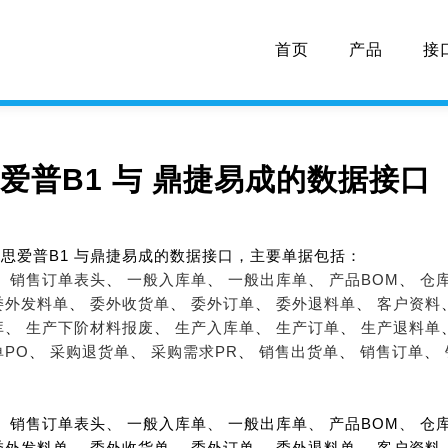
首页
产品
接
思爱普B1 与 鼎捷易成的数据接口
P思爱普B1 与鼎捷易成的数据接口，主要单据包括：
、
销售订单表头
、
一般入库单
、
一般出库单
、
产品BOM
、
仓
委外发料单
、
委外收货单
、
委外订单
、
委外退料单
、
客户资料
库
、
生产下阶材料报废
、
生产入库单
、
生产订单
、
生产退料单
PO
、
采购退货单
、
采购需求PR
、
销售出货单
、
销售订单
、
、 销售订单表头、 一般入库单、 一般出库单、 产品BOM、 仓
委外发料单、 委外收货单、 委外订单、 委外退料单、 客户资料