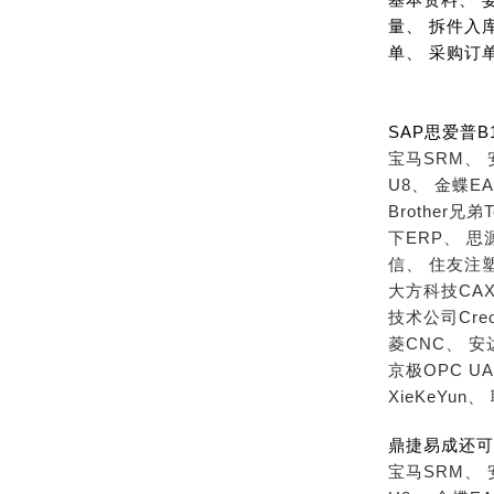
量、 拆件入
单、 采购订
SAP思爱普
宝马SRM、
U8、
金蝶EA
Brother兄弟T
下ERP、
思
信、
住友注
大方科技CAX
技术公司Cre
菱CNC、
安
京极OPC U
XieKeYun、
鼎捷易成还可
宝马SRM、