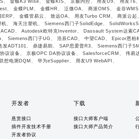
S、
金蝶K3 Wise、
金蝶KIS、
京极内控、
用友U9、
用友T6
est、
金蝶PLM、
金蝶HR、
泛微OA、
商派OMS、
金谷WM
源ERP、
金蝶管易云、
致远OA、
用友Turbo CRM、
商派云起
塑机、
海天注塑机、
Siemens西门子SolidEdge、
SolidWorks
ACAD、
Autodesk欧特克Inventor、
Dassault System达索C
o、
Siemens西门子UG、
浩辰CAD、
中望CAD、
Epicor恩
达发ADT101、
鼎捷易助、
SAP思爱普R3、
Siemens西门子S
A协议设备、
京极OPC DA协议设备、
SalesforceCRM、
伟易达
联想电测DQM、
华为eSupplier、
用友U9 WebAPI、
开发者
下载
悬赏接口
接口大师客户端
插件开发技术手册
接口大师产品简介
开发者协议