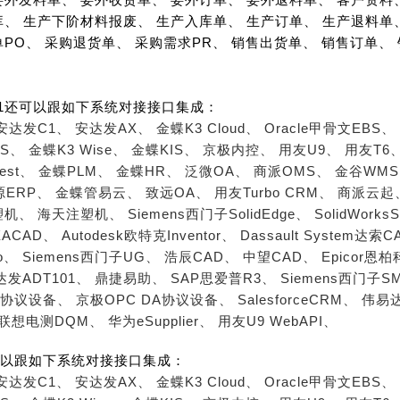
库、 生产下阶材料报废、 生产入库单、 生产订单、 生产退料单
单PO、 采购退货单、 采购需求PR、 销售出货单、 销售订单、
B1还可以跟如下系统对接接口集成：
安达发C1、
安达发AX、
金蝶K3 Cloud、
Oracle甲骨文EBS、
S、
金蝶K3 Wise、
金蝶KIS、
京极内控、
用友U9、
用友T6
est、
金蝶PLM、
金蝶HR、
泛微OA、
商派OMS、
金谷WM
源ERP、
金蝶管易云、
致远OA、
用友Turbo CRM、
商派云起
塑机、
海天注塑机、
Siemens西门子SolidEdge、
SolidWorks
ACAD、
Autodesk欧特克Inventor、
Dassault System达索C
o、
Siemens西门子UG、
浩辰CAD、
中望CAD、
Epicor恩
达发ADT101、
鼎捷易助、
SAP思爱普R3、
Siemens西门子S
A协议设备、
京极OPC DA协议设备、
SalesforceCRM、
伟易达
联想电测DQM、
华为eSupplier、
用友U9 WebAPI、
以跟如下系统对接接口集成：
安达发C1、
安达发AX、
金蝶K3 Cloud、
Oracle甲骨文EBS、