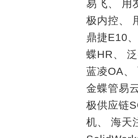
易飞、
用
极内控、
鼎捷E10
蝶HR、
泛
蓝凌OA、
金蝶管易
极供应链S
机、
海天