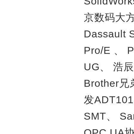
SolidWor
京数码大方
Dassault
Pro/E 、
UG、
浩辰
Brother
发ADT10
SMT、
S
OPC U