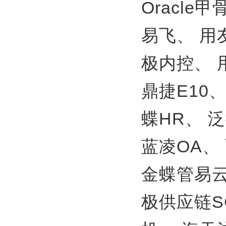
Oracle
易飞、
用
极内控、
鼎捷E10
蝶HR、
泛
蓝凌OA、
金蝶管易
极供应链S