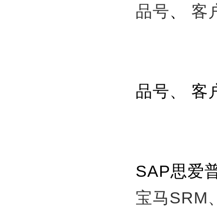
品号
、
客
品号、 客
SAP思爱
宝马SRM