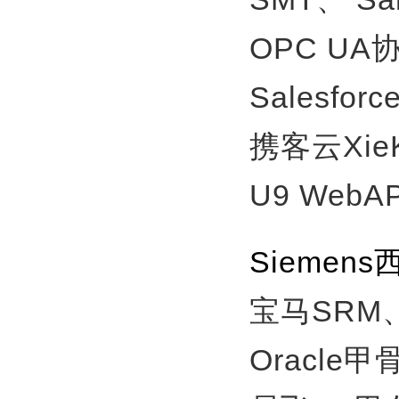
OPC U
Salesfor
携客云Xie
U9 WebA
Sieme
宝马SRM
Oracle