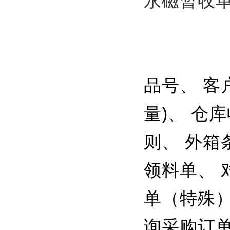
永磁暂收
品号、 客
量)、 仓
则、 外箱
领料单、 
单（特殊）
询采购订单