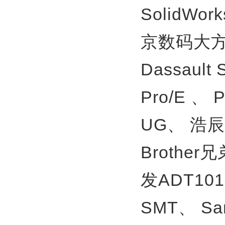
SolidWor
京数码大方
Dassault
Pro/E 、
UG、
浩辰
Brother
发ADT10
SMT、
S