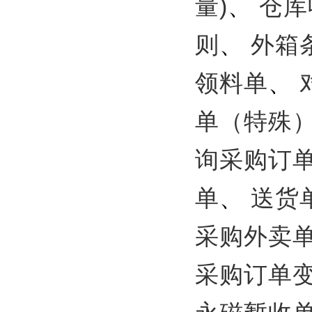
量)
、
仓库
则
、
外箱
领料单
、
单（特殊
询采购订
单
、
送货
采购外卖
采购订单