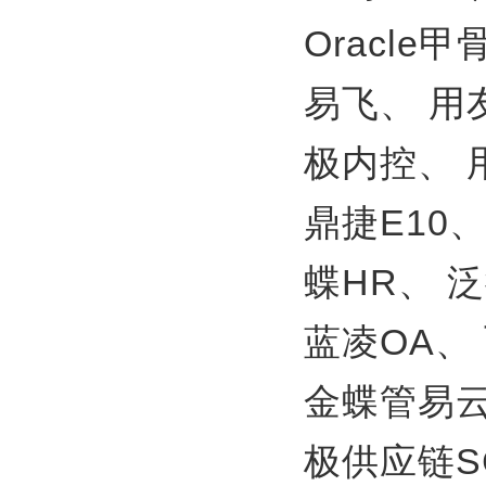
Oracle
易飞、
用
极内控、
鼎捷E10
蝶HR、
泛
蓝凌OA、
金蝶管易
极供应链S