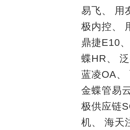
易飞、
用
极内控、
鼎捷E10
蝶HR、
泛
蓝凌OA、
金蝶管易
极供应链S
机、
海天