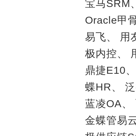
宝马SRM
Oracle
易飞、
用
极内控、
鼎捷E10
蝶HR、
泛
蓝凌OA、
金蝶管易