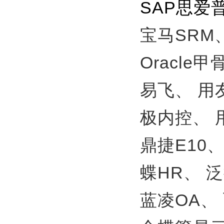
SAP思爱
宝马SRM
Oracle
易飞、
用
极内控、
鼎捷E10
蝶HR、
泛
蓝凌OA、